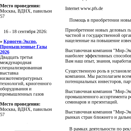
Место проведения:
Internet www.pfs.de
Москва, ВДНХ, павильон
57
Помощь в приобретении новы
Приобретение новых деловых па
16 - 18 сентября 2026:
частной и государственной орг
нацеленные на повышение изве
»
Криоген-Экспо.
Промышленные Газы
Выставочная компания "Мир-Экс
2026
наиболее эффективных способо
Двадцать третья
Вам наш опыт, знания, наработа
международная
специализированная
Существенную роль в установле
выставка
компании. Мы располагаем всем
низкотемпературных
потенциальных инвесторов, пар
технологий, криогенного
оборудования и
Выставочная компания "Мир-Эк
промышленных газов
промышленного ассортимента р
семинаров и презентаций.
Место проведения:
Москва, ВДНХ, павильон
Выставочная компания "Мир-Экс
57
рынках стран ближнего и дальне
В рамках деятельности по ре