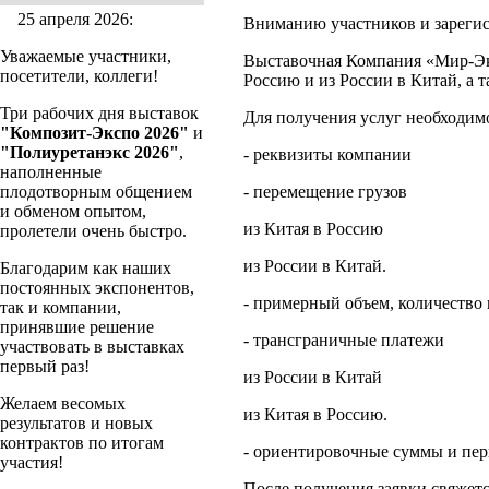
25 апреля 2026:
Вниманию участников и зарегис
Уважаемые участники,
Выставочная Компания «Мир-Экс
посетители, коллеги!
Россию и из России в Китай, а
Три рабочих дня выставок
Для получения услуг необходимо
"Композит-Экспо 2026"
и
"Полиуретанэкс 2026"
,
- реквизиты компании
наполненные
плодотворным общением
- перемещение грузов
и обменом опытом,
из Китая в Россию
пролетели очень быстро.
из России в Китай.
Благодарим как наших
постоянных экспонентов,
- примерный объем, количество
так и компании,
принявшие решение
- трансграничные платежи
участвовать в выставках
первый раз!
из России в Китай
Желаем весомых
из Китая в Россию.
результатов и новых
контрактов по итогам
- ориентировочные суммы и пер
участия!
После получения заявки свяжет