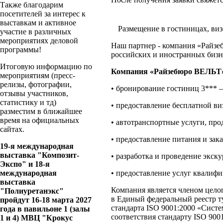
Также благодарим
посетителей за интерес к
выставкам и активное
Размещение в гостиницах, виз
участие в различных
мероприятиях деловой
Наш партнер - компания «Райзе
программы!
российских и иностранных бизне
Итоговую информацию по
Компания «Райзебюро ВЕЛЬТ» 
мероприятиям (пресс-
релизы, фотографии,
• бронирование гостиниц 3*** –
отзывы участников,
статистику и тд)
• предоставление бесплатной в
разместим в ближайшее
время на официальных
• автотранспортные услуги, пр
сайтах.
• предоставление питания и зак
19-я международная
выставка "Композит-
• разработка и проведение экск
Экспо" и 18-я
международная
• предоставление услуг квалиф
выставка
Компания является членом цело
"Полиуретанэкс"
в Единый федеральный реестр т
пройдут 16-18 марта 2027
стандарта ISO 9001:2000 «Систе
года в павильоне 1 (залы
соответствия стандарту ISO 9001
1 и 4) МВЦ "Крокус