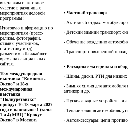
выставкам и активное
участие в различных
• Частный транспорт
мероприятиях деловой
программы!
- Активный отдых: мотобуксиро
Итоговую информацию по
- Детский зимний транспорт: сн
мероприятиям (пресс-
релизы, фотографии,
- Обучение вождению автомобил
отзывы участников,
статистику и тд)
- Транспорт повышенной прохо
разместим в ближайшее
время на официальных
сайтах.
• Расходные материалы и обор
19-я международная
- Шины, диски, РТИ для низких
выставка "Композит-
Экспо" и 18-я
- Зимняя химия для автомобиля 
международная
антикор и др.
выставка
"Полиуретанэкс"
- Пуско-зарядные устройства и 
пройдут 16-18 марта 2027
года в павильоне 1 (залы
- Теплоизоляция автомобиля: у
1 и 4) МВЦ "Крокус
Экспо" в Москве.
- Автоаксессуары: цепи противо