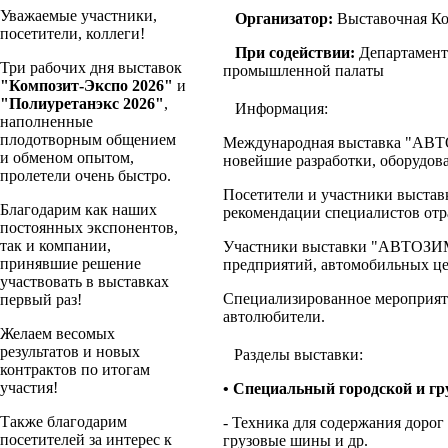
Уважаемые участники,
Организатор:
Выставочная К
посетители, коллеги!
При содействии:
Департамент
Три рабочих дня выставок
промышленной палаты
"Композит-Экспо 2026"
и
"Полиуретанэкс 2026"
,
Информация:
наполненные
плодотворным общением
Международная выставка "АВТО
и обменом опытом,
новейшие разработки, оборудова
пролетели очень быстро.
Посетители и участники выставк
Благодарим как наших
рекомендации специалистов отр
постоянных экспонентов,
так и компании,
Участники выставки "АВТОЗИМА
принявшие решение
предприятий, автомобильных це
участвовать в выставках
Специализированное мероприяти
первый раз!
автолюбители.
Желаем весомых
результатов и новых
Разделы выставки:
контрактов по итогам
участия!
• Специальный городской и гр
Также благодарим
- Техника для содержания дорог
посетителей за интерес к
грузовые шины и др.