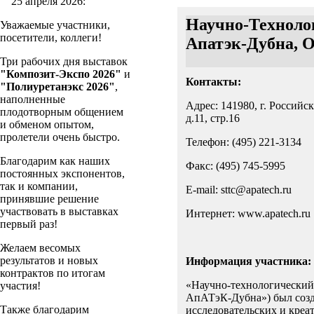
25 апреля 2026:
Научно-Техноло
Уважаемые участники,
посетители, коллеги!
Апатэк-Дубна, О
Три рабочих дня выставок
"Композит-Экспо 2026"
и
Контакты:
"Полиуретанэкс 2026"
,
наполненные
Адрес: 141980, г. Российс
плодотворным общением
д.11, стр.16
и обменом опытом,
пролетели очень быстро.
Телефон: (495) 221-3134
Благодарим как наших
Факс: (495) 745-5995
постоянных экспонентов,
так и компании,
E-mail: sttc@apatech.ru
принявшие решение
участвовать в выставках
Интернет: www.apatech.ru
первый раз!
Желаем весомых
результатов и новых
Информация участника:
контрактов по итогам
«Научно-технологически
участия!
АпАТэК-Дубна») был созда
Также благодарим
исследовательских и кре