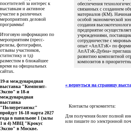
посетителей за интерес к
обеспечения технологичес
выставкам и активное
связанных с созданием об
участие в различных
материалов (КМ). Начина
мероприятиях деловой
особой экономической зон
программы!
создания высокотехнолог
предприятие осуществляе
Итоговую информацию по
учреждениями, поставщика
мероприятиям (пресс-
сотрудничестве с мировы
релизы, фотографии,
опыт «АпАТэК» по форми
отзывы участников,
АпАТэК-Дубна» приглашае
статистику и тд)
развитию композитной от
разместим в ближайшее
композитов в приоритетны
время на официальных
сайтах.
19-я международная
« вернуться на страницу выст
выставка "Композит-
Экспо" и 18-я
международная
выставка
Контакты оргкомитета:
"Полиуретанэкс"
пройдут 16-18 марта 2027
Для получения более полной инф
года в павильоне 1 (залы
или пишите по электронной поч
1 и 4) МВЦ "Крокус
Экспо" в Москве.