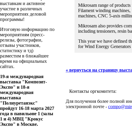
выставкам и активное
Mikrosam range of products f
участие в различных
Filament winding machines, 
мероприятиях деловой
machines, CNC 5-axis milling
программы!
Mikrosam also provides compl
Итоговую информацию по
including tensioners, resin ba
мероприятиям (пресс-
релизы, фотографии,
This year we have defined th
отзывы участников,
for Wind Energy Generators
статистику и тд)
разместим в ближайшее
время на официальных
сайтах.
« вернуться на страницу выст
19-я международная
выставка "Композит-
Экспо" и 18-я
Контакты оргкомитета:
международная
выставка
Для получения более полной инф
"Полиуретанэкс"
электронной почте -
compo@mire
пройдут 16-18 марта 2027
года в павильоне 1 (залы
1 и 4) МВЦ "Крокус
Экспо" в Москве.