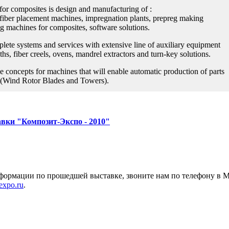
or composites is design and manufacturing of :
fiber placement machines, impregnation plants, prepreg making
 machines for composites, software solutions.
ete systems and services with extensive line of auxiliary equipment
ths, fiber creels, ovens, mandrel extractors and turn-key solutions.
e concepts for machines that will enable automatic production of parts
 (Wind Rotor Blades and Towers).
авки "Композит-Экспо - 2010"
ормации по прошедшей выставке, звоните нам по телефону в Мос
xpo.ru
.