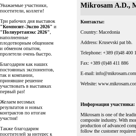
Mikrosam A.D.,
Уважаемые участники,
посетители, коллеги!
Три рабочих дня выставок
Контакты:
"Композит-Экспо 2026"
и
"Полиуретанэкс 2026"
,
Country: Macedonia
наполненные
Address: Krusevski pat bb.
плодотворным общением
и обменом опытом,
Telephone: +389 (0)48 400 
пролетели очень быстро.
Fax: +389 (0)48 411 886
Благодарим как наших
постоянных экспонентов,
E-mail: info@mikrosam.com
так и компании,
принявшие решение
Website: www.mikrosam.co
участвовать в выставках
первый раз!
Желаем весомых
Информация участника:
результатов и новых
контрактов по итогам
Mikrosam is one of the lead
участия!
composite industry. With more
production of advanced comp
Также благодарим
follow the customer requireme
посетителей за интерес к