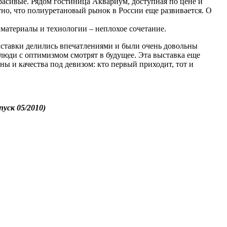
красивые. Рядом гостиница Аквариум, доступная по цене и
ятно, что полиуретановый рынок в России еще развивается. О
атериалы и технологии – неплохое сочетание.
ыставки делились впечатлениями и были очень довольны
 люди с оптимизмом смотрят в будущее. Эта выставка еще
ы и качества под девизом: кто первый приходит, тот и
уск 05/2010)