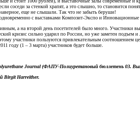
ольше и стоит 1000 рублей), и выставочные залы современные и 
если соседи за стенкой храпят, а это слышно, то становится пон
 наверное, еще не слышали. Так что не забыть беруши!
 одновременно с выставками Композит-Экспо и Инновационные м
тивным, а на второй день посетителей было много. Участники в
ский кризис сильно ударил по России, но уже заметен подъем и
оэтому участники пользуются привлекательным соотношением цен
11 году (1 – 3 марта) участников будет больше.
lyurethane Journal (ФАПУ-Полиуретановый бюллетень 03. Вып
irgit Harreither.