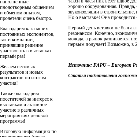
такси в часы пик везет вдвое д
наполненные
хорошо оборудованная. Правда, 
плодотворным общением
звукоизоляции в строительстве,
и обменом опытом,
Но о выставке! Она проводится
пролетели очень быстро.
Первый день вставки не был ак
Благодарим как наших
резонансом. Конечно, экономиче
постоянных экспонентов,
молода, а рынок развивается, п
так и компании,
первым получает! Возможно, в 20
принявшие решение
участвовать в выставках
первый раз!
Источник: FAPU – European Po
Желаем весомых
результатов и новых
Статья подготовлена госпожой B
контрактов по итогам
участия!
Также благодарим
посетителей за интерес к
выставкам и активное
участие в различных
мероприятиях деловой
программы!
Итоговую информацию по
мероприятиям (пресс-