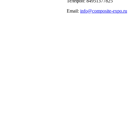
Телефон: 84951377825
Email:
info@composite-expo.ru