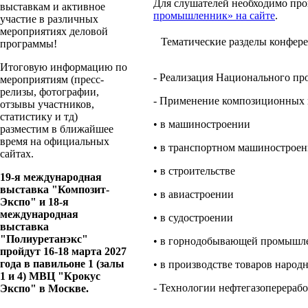
Для слушателей необходимо пр
выставкам и активное
промышленник» на сайте
.
участие в различных
мероприятиях деловой
Тематические разделы конфер
программы!
Итоговую информацию по
- Реализация Национального пр
мероприятиям (пресс-
релизы, фотографии,
- Применение композиционных 
отзывы участников,
статистику и тд)
• в машиностроении
разместим в ближайшее
время на официальных
• в транспортном машинострое
сайтах.
• в строительстве
19-я международная
выставка "Композит-
• в авиастроении
Экспо" и 18-я
международная
• в судостроении
выставка
"Полиуретанэкс"
• в горнодобывающей промышл
пройдут 16-18 марта 2027
года в павильоне 1 (залы
• в производстве товаров народ
1 и 4) МВЦ "Крокус
- Технологии нефтегазоперерабо
Экспо" в Москве.