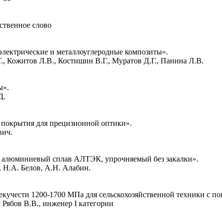
ственное слово
лектрические и металлоуглеродные композиты».
Кожитов Л.В., Костишин В.Г., Муратов Д.Г., Панина Л.В.
ы».
Д.
покрытия для прецизионной оптики».
ич.
алюминиевый сплав АЛТЭК, упрочняемый без закалки».
Н.А. Белов, А.Н. Алабин.
 текучести 1200-1700 МПа для сельскохозяйственной техники с 
бов В.В., инженер I категории