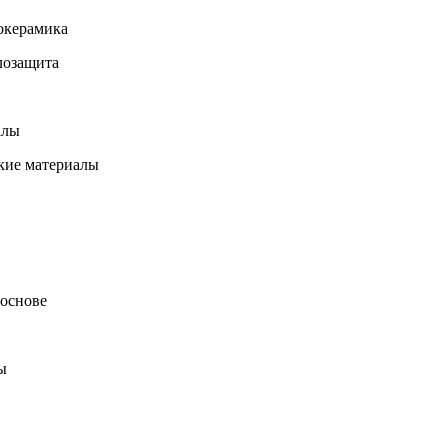
окерамика
лозащита
алы
кие материалы
 основе
ы