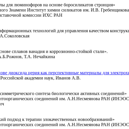
лы для люминофоров на основе боросиликатов стронция»
ого Знамени Институт химии силикатов им. И.В. Гребенщикова
Выставочной комиссии ИХС РАН
нформационных технологий для управления качеством конструк
А.Соколовская
нове сплавов ванадия и коррозионно-стойкой стали».
Б.Рожнов, Т.А. Нечайкина
ве диоксида церия как перспективные материалы для электрох
 Российской академии наук, Иванов А.В.
асимметрического синтеза биологически активных соединений»
оорганических соединений им. А.Н.Несмеянова РАН (ИНЭОС
ич
й подход к терапии злокачественных новообразований»
оорганических соединений им. А.Н.Несмеянова РАН (ИНЭОС