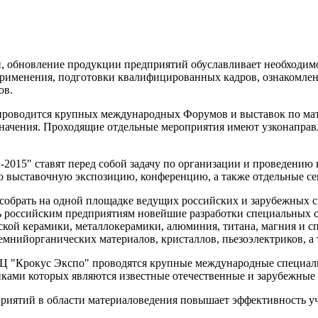
 обновление продукции предприятий обуславливает необходимо
применения, подготовки квалифицированных кадров, ознакомлен
ов.
е проводится крупных международных Форумов и выставок по м
начения. Проходящие отдельные мероприятия имеют узконапра
15" ставят перед собой задачу по организации и проведению 
 выставочную экспозицию, конференцию, а также отдельные се
брать на одной площадке ведущих российских и зарубежных с
ь российским предприятиям новейшие разработки специальных с
кой керамики, металлокерамики, алюминия, титана, магния и сп
ремнийорганических материалов, кристаллов, пьезоэлектриков, 
 "Крокус Экспо" проводятся крупные международные специал
иками которых являются известные отечественные и зарубежные
риятий в области материаловедения повышает эффективность уча
.