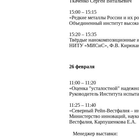
Ткаченко Сергей Витальевич
15:00 – 15:15
«Редкие металлы России и их р
Объединенный институт высоких
15:20 – 15:35
Твёрдые нанокомпозиционные и 
НИТУ «МИСиС», Ф.В. Кирюханц
26
февраля
11:00 – 11:20
«Оценка "усталостной" надежно
Руководитель Института испыта
11:25 – 11:40
«Северный Рейн-Вестфалия – и
Министерство инноваций, наук
Вестфалия, Карпушенкова Е.А.
Менеджер выставки: