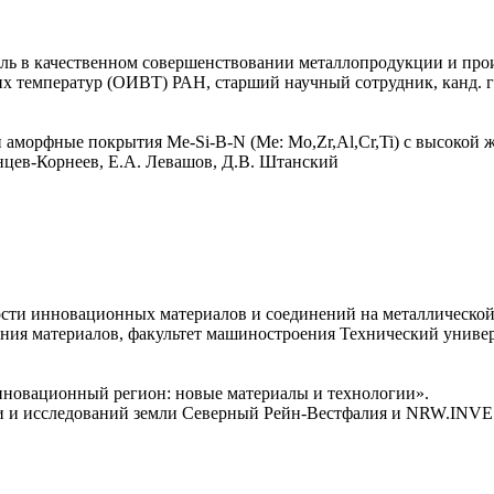
оль в качественном совершенствовании металлопродукции и пр
 температур (ОИВТ) РАН, старший научный сотрудник, канд. ге
аморфные покрытия Me-Si-B-N (Me: Mo,Zr,Al,Cr,Ti) с высокой ж
ев-Корнеев, Е.А. Левашов, Д.В. Штанский
сти инновационных материалов и соединений на металлической
ния материалов, факультет машиностроения Технический универ
нновационный регион: новые материалы и технологии».
и и исследований земли Северный Рейн-Вестфалия и NRW.INVES