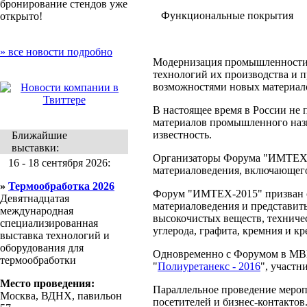
бронирование стендов уже
Функциональные покрытия
открыто!
» все новости подробно
Модернизация промышленности,
технологий их производства и 
возможностями новых материал
В настоящее время в России н
материалов промышленного наз
известность.
Ближайшие
выставки:
Организаторы Форума "ИМТЕХ-20
16 - 18 сентября 2026:
материаловедения, включающего
»
Термообработка 2026
Форум "ИМТЕХ-2015" призван со
Девятнадцатая
материаловедения и представит
международная
высокочистых веществ, техничес
специализированная
углерода, графита, кремния и к
выставка технологий и
оборудования для
Одновременно с Форумом в МВЦ
термообработки
"
Полиуретанекс - 2016
", участн
Место проведения:
Параллельное проведение мероп
Москва, ВДНХ, павильон
посетителей и бизнес-контактов