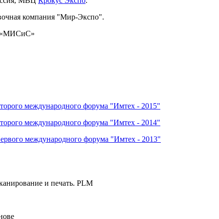
оссия, МВЦ
Крокус Экспо
.
вочная компания "Мир-Экспо".
У «МИСиС»
Второго международного форума "Имтех - 2015"
Второго международного форума "Имтех - 2014"
Первого международного форума "Имтех - 2013"
канирование и печать. PLM
нове