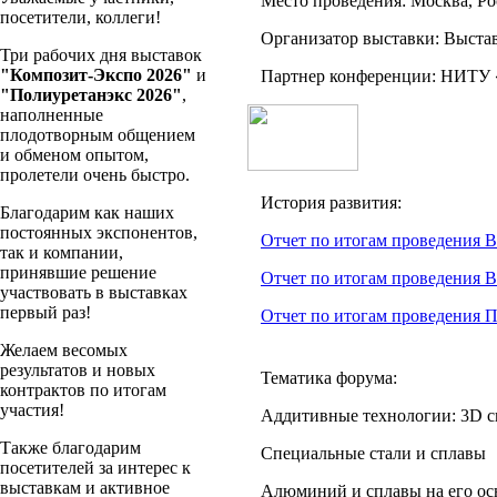
Место проведения: Москва, Р
посетители, коллеги!
Организатор выставки: Выста
Три рабочих дня выставок
"Композит-Экспо 2026"
и
Партнер конференции: НИТ
"Полиуретанэкс 2026"
,
наполненные
плодотворным общением
и обменом опытом,
пролетели очень быстро.
История развития:
Благодарим как наших
постоянных экспонентов,
Отчет по итогам проведения 
так и компании,
принявшие решение
Отчет по итогам проведения 
участвовать в выставках
первый раз!
Отчет по итогам проведения 
Желаем весомых
результатов и новых
Тематика форума:
контрактов по итогам
участия!
Аддитивные технологии: 3D с
Также благодарим
Специальные стали и сплавы
посетителей за интерес к
выставкам и активное
Алюминий и сплавы на его ос