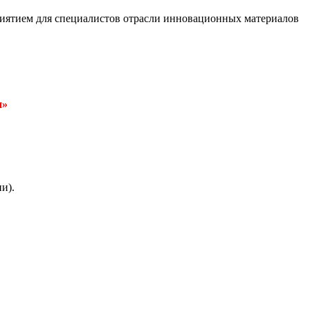
тием для специалистов отрасли инновационных материалов
и»
и).