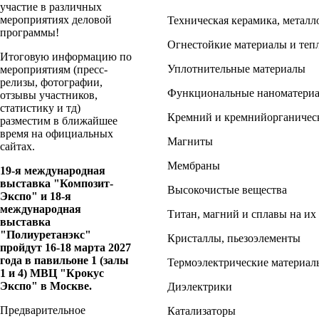
участие в различных
мероприятиях деловой
Техническая керамика, металл
программы!
Огнестойкие материалы и теп
Итоговую информацию по
Уплотнительные материалы
мероприятиям (пресс-
релизы, фотографии,
Функциональные наноматери
отзывы участников,
статистику и тд)
Кремний и кремнийорганичес
разместим в ближайшее
время на официальных
Магниты
сайтах.
Мембраны
19-я международная
выставка "Композит-
Высокочистые вещества
Экспо" и 18-я
международная
Титан, магний и сплавы на их
выставка
"Полиуретанэкс"
Кристаллы, пьезоэлементы
пройдут 16-18 марта 2027
года в павильоне 1 (залы
Термоэлектрические материал
1 и 4) МВЦ "Крокус
Экспо" в Москве.
Диэлектрики
Предварительное
Катализаторы